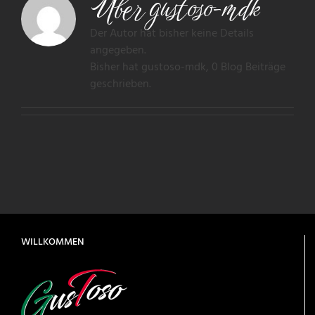
Über
gustoso-mdk
Der Autor hat bisher keine Details
angegeben.
Bisher hat gustoso-mdk, 0 Blog Beiträge
geschrieben.
WILLKOMMEN